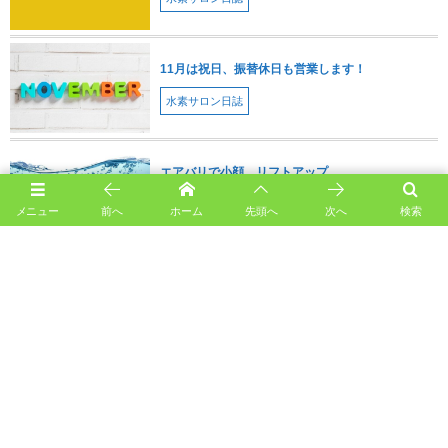
11月は祝日、振替休日も営業します！
水素サロン日誌
エアバリで小顔、リフトアップ
水素サロン日誌
メニュー
前へ
ホーム
先頭へ
次へ
検索
価格が変わりました。水素吸入、通い放題１か月が
15000円
水素サロン日誌
ブログを開設しました。