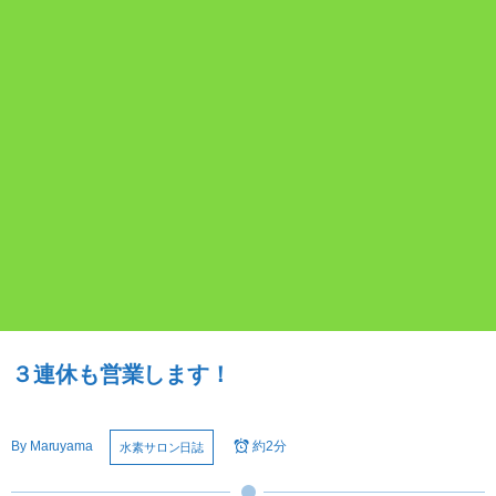
３連休も営業します！
By
Maruyama
約2分
水素サロン日誌