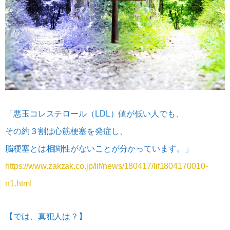
「悪玉コレステロール（LDL）値が低い人でも、
その約３割は心筋梗塞を発症し、
脳梗塞とは相関性がないことが分かっています。」
https://www.zakzak.co.jp/lif/news/180417/lif1804170010-
n1.html
【では、真犯人は？】