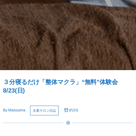
３分寝るだけ「整体マクラ」“無料”体験会
8/23(日)
By
Maruyama
約3分
水素サロン日誌