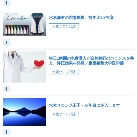
水素商材の市場規模、前年比3,2％増
水素サロン日誌
毎日1時間の水素吸入が自律神経のバランスを整
え、降圧効果を発揮／慶應義塾大学医学部
水素サロン日誌
水素サロン八王子・８年目に突入します
水素サロン日誌